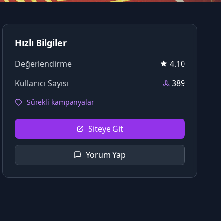
Hızlı Bilgiler
Değerlendirme
4.10
Kullanıcı Sayısı
389
Sürekli kampanyalar
Siteye Git
Yorum Yap