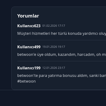
Yorumlar
Kullanıcı623
01.02.2026 17:17
Müşteri hizmetleri her türlü konuda yardımcı o
Kullanıcı499
19.01.2026 19:17
betwoon'e üye oldum, kazandım, harcadım, oh mis!
Kullanıcı199
12.01.2026 23:17
betwoon'te para yatırma bonusu aldım, sanki bana 
#betwoon