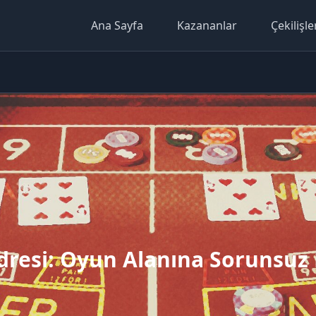
Ana Sayfa
Kazananlar
Çekilişle
dresi: Oyun Alanına Sorunsuz 