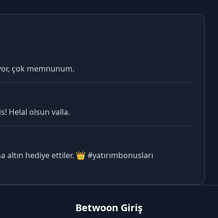
luyor, çok memnunum.
 Helal olsun valla.
altın hediye ettiler. 👑 #yatırımbonusları
Betwoon Giriş