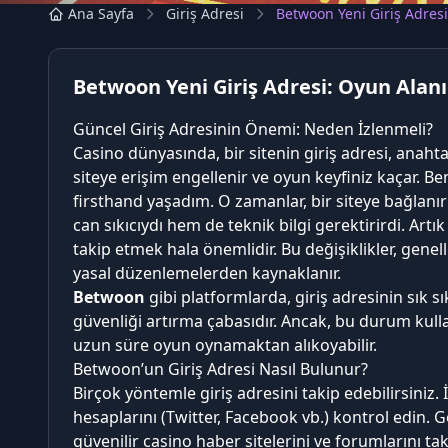
Ana Sayfa
Giriş Adresi
Betwoon Yeni Giriş Adres
Betwoon Yeni Giriş Adresi: Oyun Alan
Güncel Giriş Adresinin Önemi: Neden İzlenmeli?
Casino dünyasında, bir sitenin giriş adresi, anahta
siteye erişim engellenir ve oyun keyfiniz kaçar. B
firsthand yaşadım. O zamanlar, bir siteye bağlanır
can sıkıcıydı hem de teknik bilgi gerektirirdi. Artı
takip etmek hala önemlidir. Bu değişiklikler, gene
yasal düzenlemelerden kaynaklanır.
Betwoon
gibi platformlarda, giriş adresinin sık sı
güvenliği artırma çabasıdır. Ancak, bu durum kullanı
uzun süre oyun oynamaktan alıkoyabilir.
Betwoon’un Giriş Adresi Nasıl Bulunur?
Birçok yöntemle giriş adresini takip edebilirsiniz. 
hesaplarını (Twitter, Facebook vb.) kontrol edin. Gen
güvenilir casino haber sitelerini ve forumlarını taki