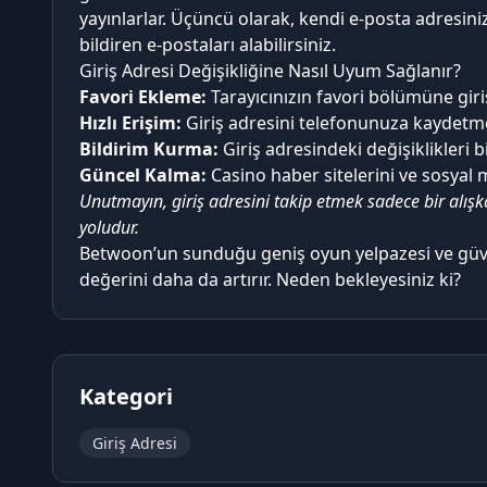
yayınlarlar. Üçüncü olarak, kendi e-posta adresinize
bildiren e-postaları alabilirsiniz.
Giriş Adresi Değişikliğine Nasıl Uyum Sağlanır?
Favori Ekleme:
Tarayıcınızın favori bölümüne giriş
Hızlı Erişim:
Giriş adresini telefonunuza kaydetmek
Bildirim Kurma:
Giriş adresindeki değişiklikleri bi
Güncel Kalma:
Casino haber sitelerini ve sosyal 
Unutmayın, giriş adresini takip etmek sadece bir alış
yoludur.
Betwoon’un sunduğu geniş oyun yelpazesi ve güveni
değerini daha da artırır. Neden bekleyesiniz ki?
Kategori
Giriş Adresi