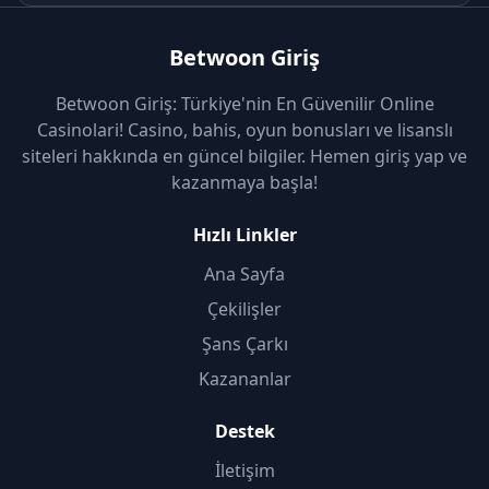
Betwoon Giriş
Betwoon Giriş: Türkiye'nin En Güvenilir Online
Casinolari! Casino, bahis, oyun bonusları ve lisanslı
siteleri hakkında en güncel bilgiler. Hemen giriş yap ve
kazanmaya başla!
Hızlı Linkler
Ana Sayfa
Çekilişler
Şans Çarkı
Kazananlar
Destek
İletişim