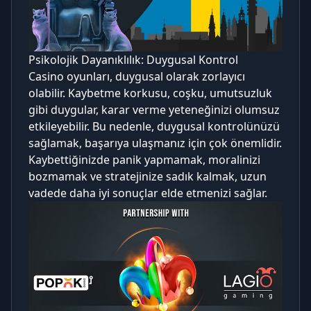
Psikolojik Dayanıklılık: Duygusal Kontrol
Casino oyunları, duygusal olarak zorlayıcı
olabilir. Kaybetme korkusu, coşku, umutsuzluk
gibi duygular, karar verme yeteneğinizi olumsuz
etkileyebilir. Bu nedenle, duygusal kontrolünüzü
sağlamak, başarıya ulaşmanız için çok önemlidir.
Kaybettiğinizde panik yapmamak, moralinizi
bozmamak ve stratejinize sadık kalmak, uzun
vadede daha iyi sonuçlar elde etmenizi sağlar.