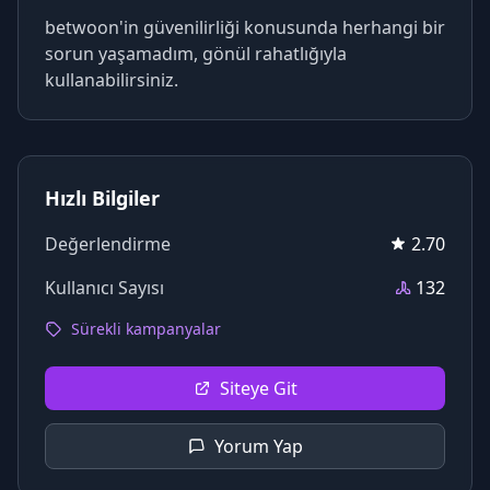
betwoon'in güvenilirliği konusunda herhangi bir
sorun yaşamadım, gönül rahatlığıyla
kullanabilirsiniz.
Hızlı Bilgiler
Değerlendirme
2.70
Kullanıcı Sayısı
132
Sürekli kampanyalar
Siteye Git
Yorum Yap