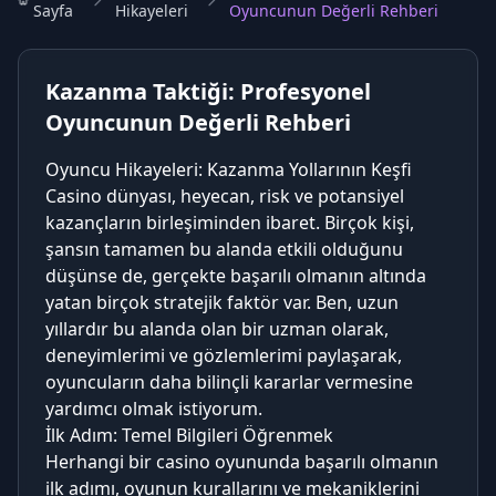
Sayfa
Hikayeleri
Oyuncunun Değerli Rehberi
Kazanma Taktiği: Profesyonel
Oyuncunun Değerli Rehberi
Oyuncu Hikayeleri: Kazanma Yollarının Keşfi
Casino dünyası, heyecan, risk ve potansiyel
kazançların birleşiminden ibaret. Birçok kişi,
şansın tamamen bu alanda etkili olduğunu
düşünse de, gerçekte başarılı olmanın altında
yatan birçok stratejik faktör var. Ben, uzun
yıllardır bu alanda olan bir uzman olarak,
deneyimlerimi ve gözlemlerimi paylaşarak,
oyuncuların daha bilinçli kararlar vermesine
yardımcı olmak istiyorum.
İlk Adım: Temel Bilgileri Öğrenmek
Herhangi bir casino oyununda başarılı olmanın
ilk adımı, oyunun kurallarını ve mekaniklerini