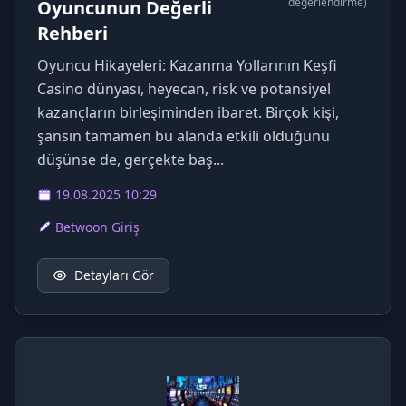
değerlendirme)
Oyuncunun Değerli
Rehberi
Oyuncu Hikayeleri: Kazanma Yollarının Keşfi
Casino dünyası, heyecan, risk ve potansiyel
kazançların birleşiminden ibaret. Birçok kişi,
şansın tamamen bu alanda etkili olduğunu
düşünse de, gerçekte baş...
19.08.2025 10:29
Betwoon Giriş
Detayları Gör