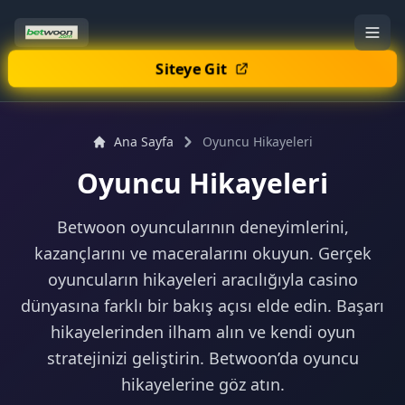
Siteye Git
Ana Sayfa
Oyuncu Hikayeleri
Oyuncu Hikayeleri
Betwoon oyuncularının deneyimlerini,
kazançlarını ve maceralarını okuyun. Gerçek
oyuncuların hikayeleri aracılığıyla casino
dünyasına farklı bir bakış açısı elde edin. Başarı
hikayelerinden ilham alın ve kendi oyun
stratejinizi geliştirin. Betwoon’da oyuncu
hikayelerine göz atın.