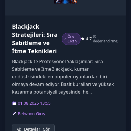
Blackjack
Stratejileri: Sıra
Öne
(0
4.7
Çıkan
değerlendirme)
Sabitleme ve
İtme Teknikleri
Blackjack'te Profesyonel Yaklaşımlar: Sıra
Sabitleme ve İtmeBlackjack, kumar
endüstrisindeki en popüler oyunlardan biri
olmaya devam ediyor. Basit kuralları ve yüksek
kazanma potansiyeli sayesinde, he...
01.08.2025 13:55
Betwoon Giriş
Detayları Gör