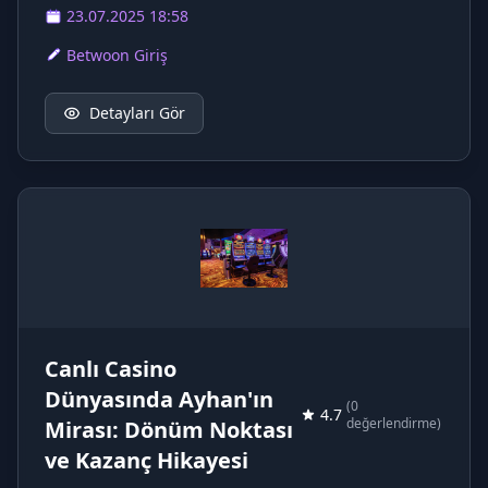
23.07.2025 18:58
Betwoon Giriş
Detayları Gör
Canlı Casino
Dünyasında Ayhan'ın
(0
4.7
değerlendirme)
Mirası: Dönüm Noktası
ve Kazanç Hikayesi