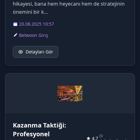
hikayesi, bana hem heyecanı hem de stratejinin
önemini bir k...
20.08.2025 10:57
Betwoon Giriş
Detayları Gör
Kazanma Taktiği:
Profesyonel
(0
4.7