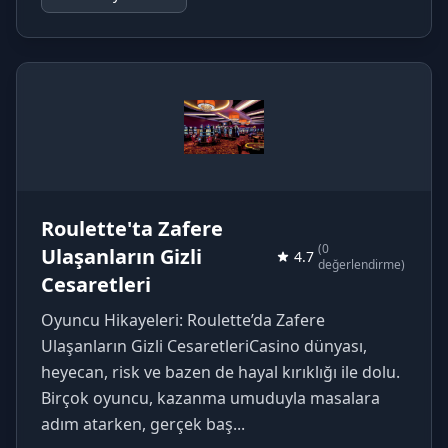
Roulette'ta Zafere
(0
Ulaşanların Gizli
4.7
değerlendirme)
Cesaretleri
Oyuncu Hikayeleri: Roulette’da Zafere
Ulaşanların Gizli CesaretleriCasino dünyası,
heyecan, risk ve bazen de hayal kırıklığı ile dolu.
Birçok oyuncu, kazanma umuduyla masalara
adım atarken, gerçek baş...